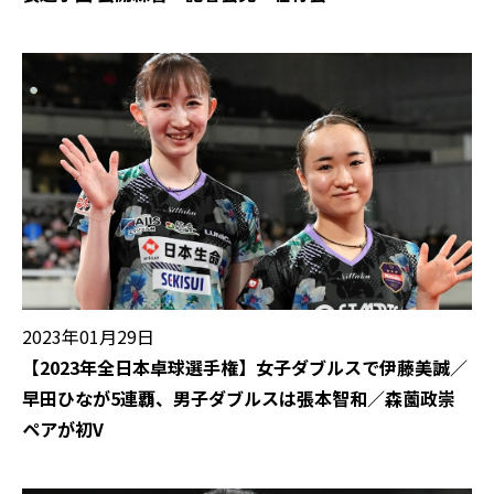
2023年01月29日
【2023年全日本卓球選手権】女子ダブルスで伊藤美誠／
早田ひなが5連覇、男子ダブルスは張本智和／森薗政崇
ペアが初V