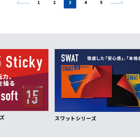
1
2
3
4
5
スワットシリーズ
VI