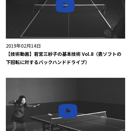
2019年02月14日
【技術動画】若宮三紗子の基本技術 Vol.8（表ソフトの
下回転に対するバックハンドドライブ）