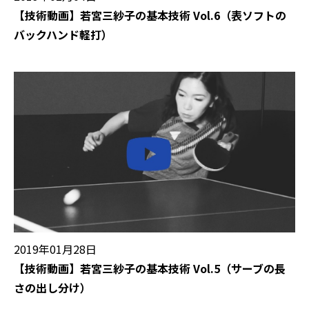
【技術動画】若宮三紗子の基本技術 Vol.6（表ソフトの
バックハンド軽打）
2019年01月28日
【技術動画】若宮三紗子の基本技術 Vol.5（サーブの長
さの出し分け）