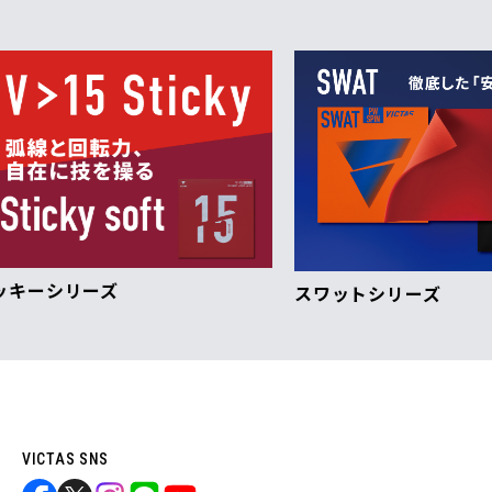
スワットシリーズ
VI
VICTAS SNS