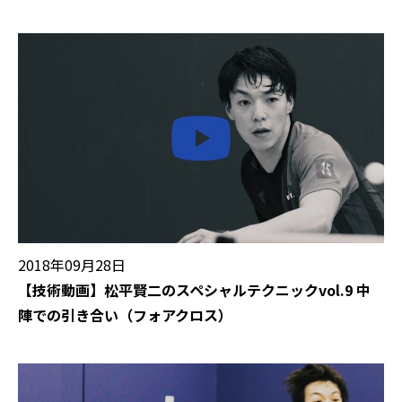
2018年09月28日
【技術動画】松平賢二のスペシャルテクニックvol.9 中
陣での引き合い（フォアクロス）