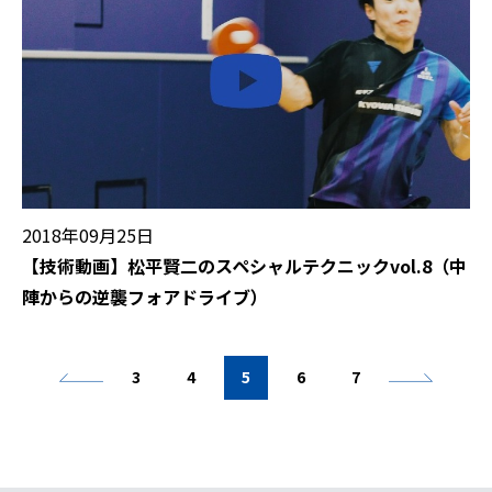
2018年09月25日
【技術動画】松平賢二のスペシャルテクニックvol.8（中
陣からの逆襲フォアドライブ）
3
4
5
6
7