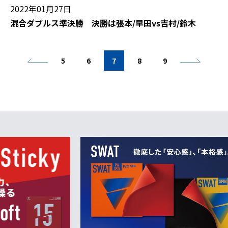
2022年01月27日
混合ダブルス準決勝 決勝は張本/早田vs吉村/鈴木
5
6
7
8
9