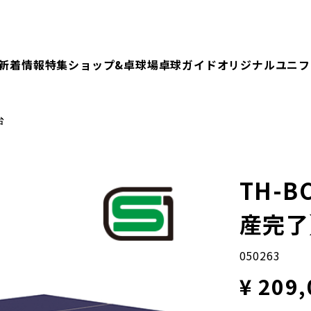
新着情報
特集
ショップ&卓球場
卓球ガイド
オリジナルユニフ
台
TH-
産完了
050263
¥ 209