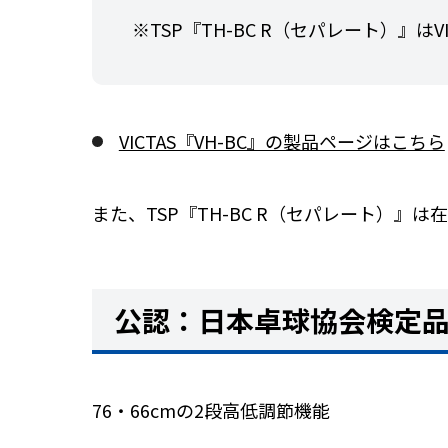
※TSP『TH-BC R（セパレート）』はV
VICTAS『VH-BC』の製品ページはこちら
また、TSP『TH-BC R（セパレート）』
公認：日本卓球協会検定
76・66cmの2段高低調節機能