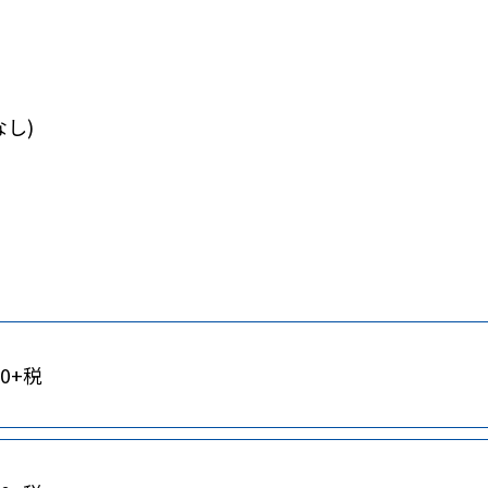
なし)
00+税