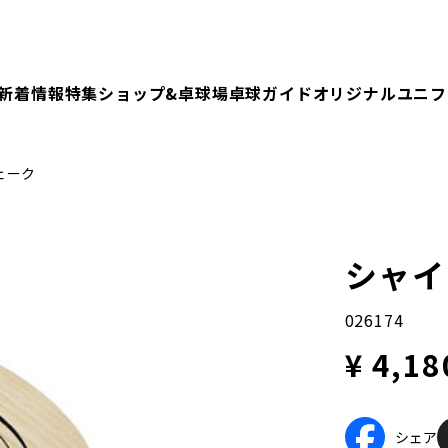
新着情報
特集
ショップ&卓球場
卓球ガイド
オリジナルユニフ
ェーク
シャイ
026174
¥ 4,18
シェア