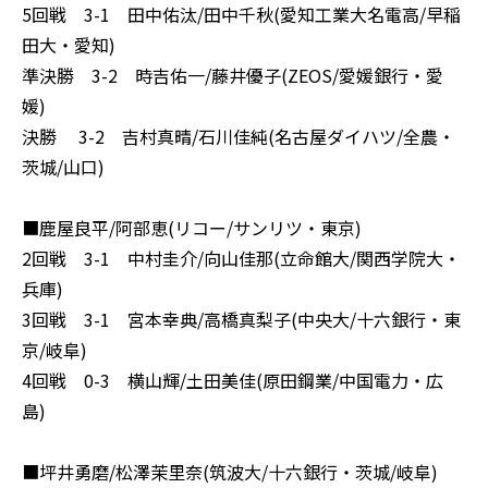
5回戦 3-1 田中佑汰/田中千秋(愛知工業大名電高/早稲
田大・愛知)
準決勝 3-2 時吉佑一/藤井優子(ZEOS/愛媛銀行・愛
媛)
決勝 3-2 吉村真晴/石川佳純(名古屋ダイハツ/全農・
茨城/山口)
■鹿屋良平/阿部恵(リコー/サンリツ・東京)
2回戦 3-1 中村圭介/向山佳那(立命館大/関西学院大・
兵庫)
3回戦 3-1 宮本幸典/高橋真梨子(中央大/十六銀行・東
京/岐阜)
4回戦 0-3 横山輝/土田美佳(原田鋼業/中国電力・広
島)
■坪井勇磨/松澤茉里奈(筑波大/十六銀行・茨城/岐阜)