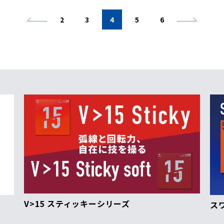
2
3
4
5
6
V>15 スティッキーシリーズ
ス