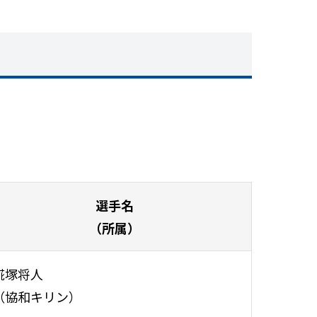
選手名
（所属）
硴塚将人
（協和キリン）