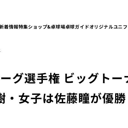
新着情報
特集
ショップ&卓球場
卓球ガイド
オリジナルユニフ
合
リーグ選手権 ビッグト
樹・女子は佐藤瞳が優勝