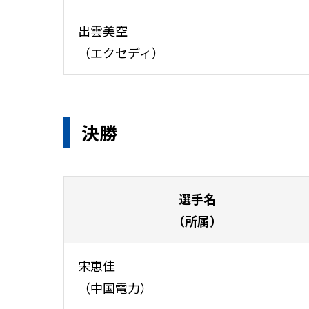
出雲美空
（エクセディ）
決勝
選手名
（所属）
宋恵佳
（中国電力）