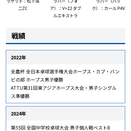
ラケット：松下浩
ラバー（フォ
ラバー（バッ
二ZC
ア）：V>22 ダブ
ク）：カール P4V
ルエキストラ
戦績
2022年
全農杯 全日本卓球選手権大会ホープス・カブ・バン
ビの部 ホープス男子優勝
ATTU第31回東アジアホープス大会・男子シングル
ス準優勝
2024年
第55回 全国中学校卓球大会 男子個人戦ベスト8