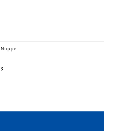
 Noppe
±3