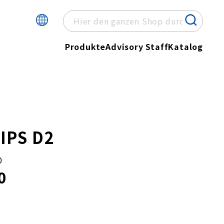
Produkte
Advisory Staff
Katalog
IPS D2
0
0