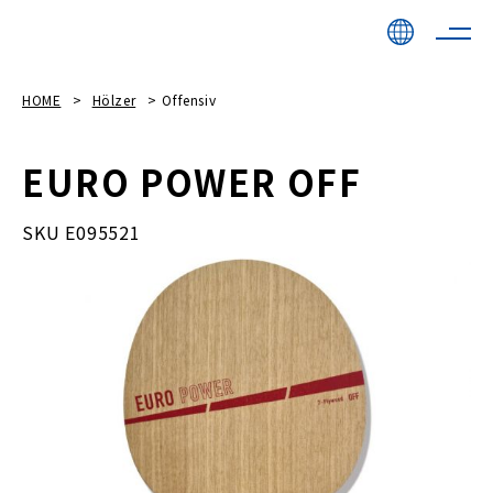
HOME
Hölzer
Offensiv
EURO POWER OFF
SKU E095521