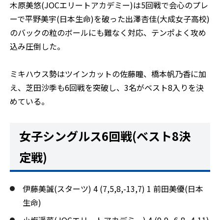
木原美悠(JOCエリートアカデミー)は5回戦で会心のプレ
ーで平野美宇(日本生命)を破った出澤杏佳(大成女子高校)
のバックの粒のボールにも難なく対応、テンポよく攻め
込み圧倒した。
ミキハウス勢はツインカットの佐藤瞳、橋本帆乃香に加
え、芝田沙季も6回戦を突破し、3名がベスト8入りを決
めている。
女子シングルス6回戦(ベスト8決
定戦)
伊藤美誠(スターツ) 4 (7,5,8,-13,7) 1 前田美優(日本
生命)
小塩遥菜(JOCエリートアカデミー) 4 (9,9,-6,8,-4,11)